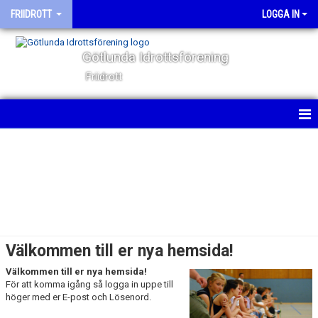
FRIIDROTT
LOGGA IN
Götlunda Idrottsförening
Friidrott
HEM
NYHETER
KALENDER
BILDGALLERI
Välkommen till er nya hemsida!
DOKUMENT
Välkommen till er nya hemsida!
För att komma igång så logga in uppe till
KONTAKT
höger med er E-post och Lösenord.