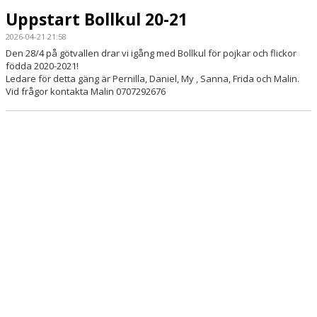
DOKUMENT
Uppstart Bollkul 20-21
2026-04-21 21:58
KONTAKT
Den 28/4 på götvallen drar vi igång med Bollkul för pojkar och flickor
födda 2020-2021!
Ledare för detta gäng är Pernilla, Daniel, My , Sanna, Frida och Malin.
Vid frågor kontakta Malin 0707292676