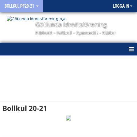
BOLLKUL PF20-21
LOGGA IN
Götlunda Idrottsförening
Friidrott - Fotboll - Gymnastik - Skidor
HEM
NYHETER
KALENDER
MATCHER
Bollkul 20-21
TRUPPEN
BILDGALLERI