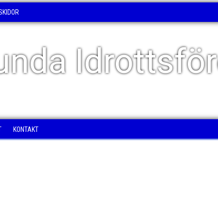
SKIDOR
unda Idrottsfö
T
KONTAKT