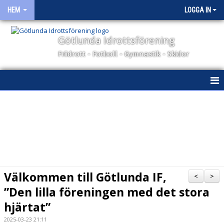
HEM
LOGGA IN
Götlunda Idrottsförening
Friidrott - Fotboll - Gymnastik - Skidor
HEM
NYHETER
OM KLUBBEN
KONTAKT
Välkommen till Götlunda IF,
<
>
KALENDER
”Den lilla föreningen med det stora
hjärtat”
BILDGALLERI
2025-03-23 21:11