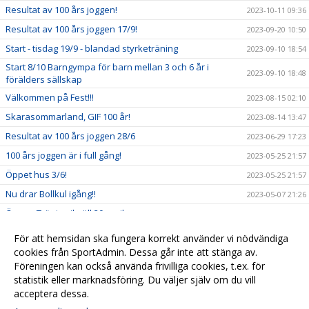
Resultat av 100 års joggen!
2023-10-11 09:36
Resultat av 100 års joggen 17/9!
2023-09-20 10:50
Start - tisdag 19/9 - blandad styrketräning
2023-09-10 18:54
Start 8/10 Barngympa för barn mellan 3 och 6 år i
2023-09-10 18:48
förälders sällskap
Välkommen på Fest!!!
2023-08-15 02:10
Skarasommarland, GIF 100 år!
2023-08-14 13:47
Resultat av 100 års joggen 28/6
2023-06-29 17:23
100 års joggen är i full gång!
2023-05-25 21:57
Öppet hus 3/6!
2023-05-25 21:57
Nu drar Bollkul igång!!
2023-05-07 21:26
Öppen Träning ikväll 20 april
2023-04-20 10:49
GÖTLUNDA IF FIRAR 100 ÅR!
2023-04-13 14:44
För att hemsidan ska fungera korrekt använder vi nödvändiga
Fixardag Götvallen 15 April
cookies från SportAdmin. Dessa går inte att stänga av.
2023-04-02 20:31
Föreningen kan också använda frivilliga cookies, t.ex. för
Träningar just nu
2023-01-15 19:20
statistik eller marknadsföring. Du väljer själv om du vill
acceptera dessa.