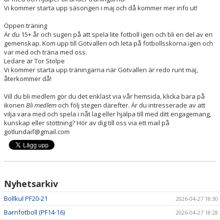
Vi kommer starta upp säsongen i maj och då kommer mer info ut!
Öppen träning
Är du 15+ år och sugen på att spela lite fotboll igen och bli en del av en
gemenskap. Kom upp till Götvallen och leta på fotbollsskorna igen och
var med och träna med oss.
Ledare är Tor Stolpe
Vi kommer starta upp träningarna när Götvallen är redo runt maj,
återkommer då!
Vill du bli medlem gör du det enklast via vår hemsida, klicka bara på
ikonen
Bli medlem
och följ stegen därefter. Är du intresserade av att
vilja vara med och spela i nåt lag eller hjälpa till med ditt engagemang,
kunskap eller stöttning? Hör av dig till oss via ett mail på
gotlundaif@gmail.com
Nyhetsarkiv
Bollkul PF20-21
2026-04-27 18:30
Barnfotboll (PF14-16)
2026-04-27 18:28