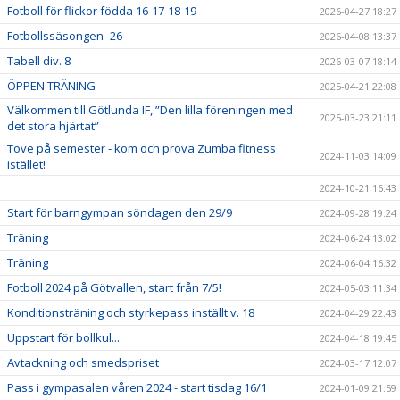
Fotboll för flickor födda 16-17-18-19
2026-04-27 18:27
Fotbollssäsongen -26
2026-04-08 13:37
Tabell div. 8
2026-03-07 18:14
ÖPPEN TRÄNING
2025-04-21 22:08
Välkommen till Götlunda IF, ”Den lilla föreningen med
2025-03-23 21:11
det stora hjärtat”
Tove på semester - kom och prova Zumba fitness
2024-11-03 14:09
istället!
2024-10-21 16:43
Start för barngympan söndagen den 29/9
2024-09-28 19:24
Träning
2024-06-24 13:02
Träning
2024-06-04 16:32
Fotboll 2024 på Götvallen, start från 7/5!
2024-05-03 11:34
Konditionsträning och styrkepass inställt v. 18
2024-04-29 22:43
Uppstart för bollkul...
2024-04-18 19:45
Avtackning och smedspriset
2024-03-17 12:07
Pass i gympasalen våren 2024 - start tisdag 16/1
2024-01-09 21:59