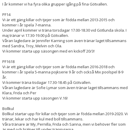
DOKUMENT
I år kommer vi ha fyra olika grupper igång på fina Götvallen.
PF14
VÅRA LAG/TRÄNARE
Vi är ett gäng killar och tjejer som är födda mellan 2013-2015 och
kommer i år spela 7-manna.
MATCHER
Under april kommer vi träna torsdagar 17.00-18.30 vid Götlunda skola. I
maj tränar vi 17.30-19.00 på Götvallen.
Våran lagledare är Jennifer Karning som även tränar laget tillsammans
TIPSLIGAN
med Sandra, Troy, Melvin och Ola.
Vi kommer starta upp säsongen med en kickoff 20/3!
PF1618
Vi är ett gäng killar och tjejer som är födda mellan 2016-2018 och
kommer i år spela 5-manna pojkserie 9 år och också Mix poolspel 8-9
år.
Vi kommer träna tisdagar 17.30-18.45 på Götvallen.
Våran lagledare är Sofie Lymar som även tränar laget tillsammans med
Klara, Frida och Per
Vi kommer starta upp säsongen V.16!
Bollkul
Bollkul startar upp för killar och tjejer som är födda mellan 2019-2020. Vi
tränar, lekar och har kul med boll tillsammans.
Våra tränare är My, Pernilla, Frida och Sanna, men vi behöver fler som
är med och hjälper till under träningarna.