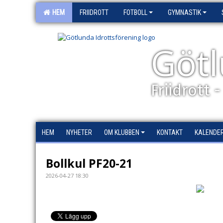
HEM
FRIIDROTT
FOTBOLL
GYMNASTIK
Götl
Friidrott 
HEM
NYHETER
OM KLUBBEN
KONTAKT
KALENDE
Bollkul PF20-21
2026-04-27 18:30