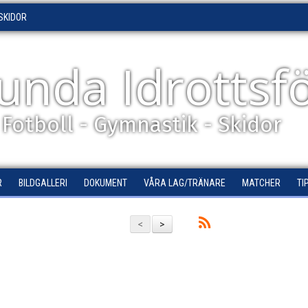
SKIDOR
unda Idrottsf
- Fotboll - Gymnastik - Skidor
R
BILDGALLERI
DOKUMENT
VÅRA LAG/TRÄNARE
MATCHER
TI
<
>